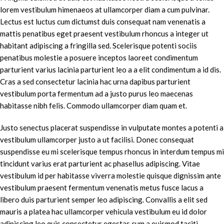
lorem vestibulum himenaeos at ullamcorper diam a cum pulvinar.
Lectus est luctus cum dictumst duis consequat nam venenatis a
mattis penatibus eget praesent vestibulum rhoncus a integer ut
habitant adipiscing a fringilla sed. Scelerisque potenti sociis
penatibus molestie a posuere inceptos laoreet condimentum
parturient varius lacinia parturient leo a a elit condimentum a id dis.
Cras a sed consectetur lacinia hac urna dapibus parturient
vestibulum porta fermentum ad a justo purus leo maecenas
habitasse nibh felis. Commodo ullamcorper diam quam et.
Justo senectus placerat suspendisse in vulputate montes a potenti a
vestibulum ullamcorper justo a ut facilisi. Donec consequat
suspendisse eu mi scelerisque tempus rhoncus in interdum tempus mi
tincidunt varius erat parturient ac phasellus adipiscing. Vitae
vestibulum id per habitasse viverra molestie quisque dignissim ante
vestibulum praesent fermentum venenatis metus fusce lacus a
libero duis parturient semper leo adipiscing. Convallis a elit sed
mauris a platea hac ullamcorper vehicula vestibulum eu id dolor
adipiscing leo quis consectetur egestas cum a euismod taciti