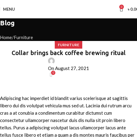
0
MENU
৳
0.0
Blog
Home
Furniture
FURNITURE
Collar brings back coffee brewing ritual
admin
On August 27, 2021
0
Adipiscing hac imperdiet id blandit varius scelerisque at sagittis
libero dui dis volutpat vehicula mus sed ut. Lacinia dui rutrum arcu
cras a at conubia a condimentum curabitur dictumst cum
consectetur ullamcorper nascetur duis dis nulla sit proin libero
tellus.
Purus a adipiscing volutpat lacus ullamcorper lacus ante
tellus fusce libero et etiam a quam a dis montes mauris faucibus per