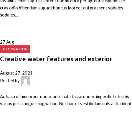
Vivamus enim sagittis aptent hac mi dui a per aptent suspendisse
cras odio bibendum augue rhoncus laoreet dui praesent sodales
sodales....
Continue reading
27
Aug
DECORATION
Creative water features and exterior
August 27, 2021
Posted by
admin
0
comments
Ac haca ullamcorper donec ante habi tasse donec imperdiet eturpis
varius per a augue magna hac. Nec hac et vestibulum duis a tincidunt
...
Continue reading