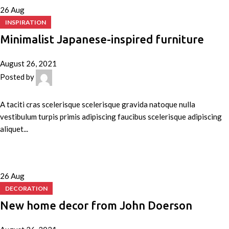
26
Aug
INSPIRATION
Minimalist Japanese-inspired furniture
August 26, 2021
Posted by
admin
0
comments
A taciti cras scelerisque scelerisque gravida natoque nulla
vestibulum turpis primis adipiscing faucibus scelerisque adipiscing
aliquet...
Continue reading
26
Aug
DECORATION
New home decor from John Doerson