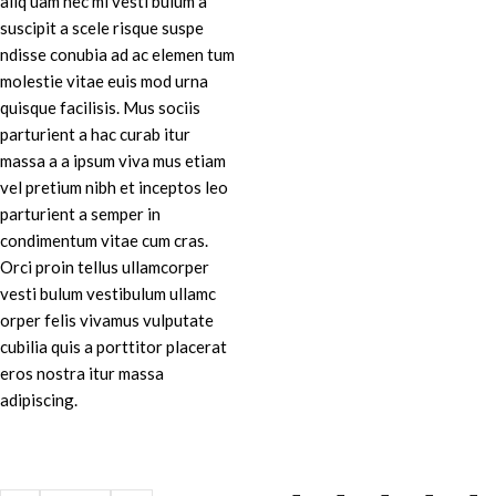
aliq uam nec mi vesti bulum a
MD 20815
suscipit a scele risque suspe
ndisse conubia ad ac elemen tum
molestie vitae euis mod urna
quisque facilisis. Mus sociis
parturient a hac curab itur
massa a a ipsum viva mus etiam
vel pretium nibh et inceptos leo
parturient a semper in
condimentum vitae cum cras.
Orci proin tellus ullamcorper
vesti bulum vestibulum ullamc
orper felis vivamus vulputate
cubilia quis a porttitor placerat
eros nostra itur massa
adipiscing.